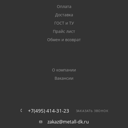
сечения продукции, сопротивления нагрузкам.
Оплата
Доставка
Примечание
. Маркированная буквой «С» арматура
может соединяться при помощи сварки.
ГОСТ и ТУ
Прайс лист
Условия онлайн-покупки
Обмен и возврат
Заказы принимаются на сайте. По Балашихе мы
организуем доставку арматуры 25 мм со склада.
Разгрузка транспорта выполняется силами и за счет
О компании
заказчика. Более подробная информация
Вакансии
предоставляется по телефону.
+7(495) 414-31-23
ЗАКАЗАТЬ ЗВОНОК
zakaz@metall-dk.ru