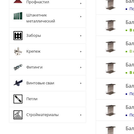
Бал
Профнастил
По
Штакетник
металлический
Бал
В
Заборы
Бал
В 
Крепеж
Бал
Фитинги
В
Винтовые сваи
Бал
По
Петли
Бал
Стройматериалы
По
Бал