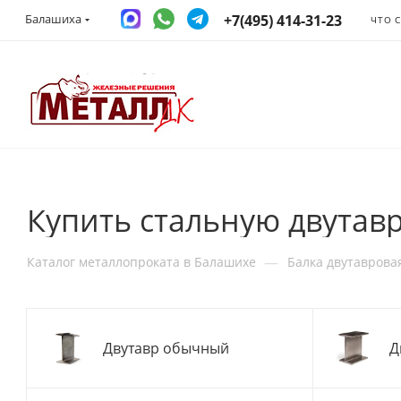
+7(495) 414-31-23
Балашиха
ЧТО 
Купить стальную двутав
—
Каталог металлопроката в Балашихе
Балка двутаврова
Двутавр обычный
Д