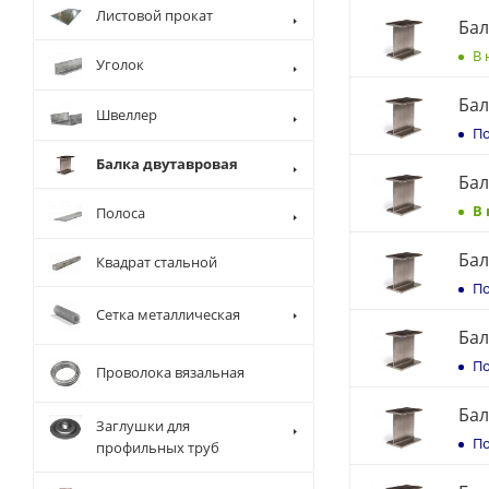
Листовой прокат
Бал
В 
Уголок
Бал
Швеллер
По
Балка двутавровая
Бал
В
Полоса
Бал
Квадрат стальной
По
Сетка металлическая
Бал
По
Проволока вязальная
Бал
Заглушки для
По
профильных труб