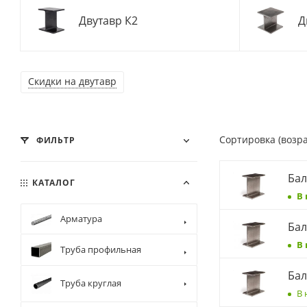
Двутавр К2
Д
Скидки на двутавр
Сортировка (возр
ФИЛЬТР
Бал
КАТАЛОГ
В
Арматура
Бал
В
Труба профильная
Бал
Труба круглая
В 