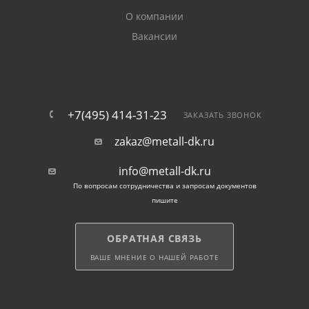
собирают на 3 лаги.
О компании
Вакансии
Все комплектующие для строительства, после
оформления заказа, мы оперативно доставляем
покупателям по Балашихе.
+7(495) 414-31-23
ЗАКАЗАТЬ ЗВОНОК
zakaz@metall-dk.ru
info@metall-dk.ru
По вопросам сотрудничества и запросам документов
пишите
ОБРАТНАЯ СВЯЗЬ
ВАШЕ МНЕНИЕ О НАШЕЙ РАБОТЕ