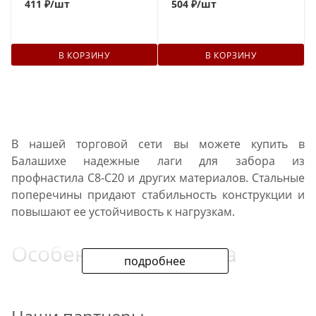
411
₽
/шт
504
₽
/шт
В КОРЗИНУ
В КОРЗИНУ
В нашей торговой сети вы можете купить в
Балашихе надежные лаги для забора из
профнастила С8-С20 и других материалов. Стальные
поперечины придают стабильность конструкции и
повышают ее устойчивость к нагрузкам.
Особенности проката
подробнее
В наличии имеются черные лаги из углеродистых
сталей, которые изготавливаются методом горячего