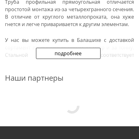
Труба профильная прямоугольная отличается
простотой монтажа из-за четырехгранного сечения.
В отличие от круглого металлопроката, она хуже
гнется и легче приваривается к другим элементам.
У нас вы можете купить в Балашихе с доставкой
сортамент по выгодным ценам за метр и за тонну.
подробнее
Стальной прокат в продаже соответствует
действующим ГОСТам.
Наши партнеры
Преимущества нашего
предложения
Мы предлагаем черную профильную трубу
прямоугольного сечения. Размеры проката в
продаже — от 20х10 мм до 200х100 мм. Толщина
стенок изделий в каталоге — от 1,2 до 5 мм. Металл
поставляется по REGION_NAME_DECLINE_DP#