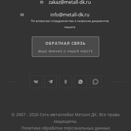
zakaz@metall-dk.ru
углеродистых сталей общего назначения: СТ1/2ПС,
СТ3СП, 3СП. При изготовлении изделий
info@metall-dk.ru
применяются ГОСТ: 13663, 8645, СТО 00186217-477.
По вопросам сотрудничества и запросам документов
пишите
Особенности
прямоугольной трубы
ОБРАТНАЯ СВЯЗЬ
ВАШЕ МНЕНИЕ О НАШЕЙ РАБОТЕ
Сопротивляемость нагрузкам на изгиб
прямоугольного профиля практически не
отличается от возможностей сплошного прутка
равного сечения. Но при этом вес трубы,
количество металла и стоимости на порядок ниже и
выгоднее для покупателя.
Внимание! Квадратный прокат устойчив к
© 2007 - 2026 Сеть металлобаз Металл ДК. Все права
нагрузкам на изгибание со всех 4 сторон, а
защищены.
прямоугольный — прочнее с наиболее широких
Политика обработки персональных данных