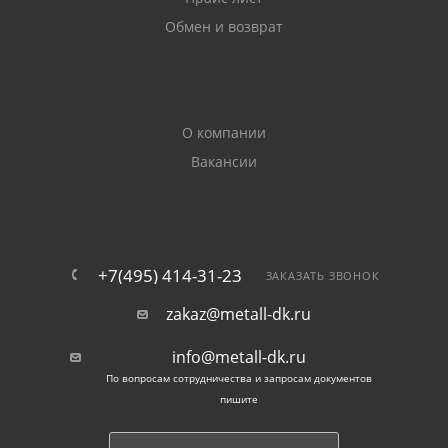
ГОСТов:
Обмен и возврат
14637-89 (ISO 4995-78) — толстолистовой
материал 4-160 мм из обыкновенных углеродистых
сплавов;
О компании
Вакансии
16523-97 — тонкий прокат до 3,9 мм из
обыкновенной и качественной сталей;
1577-93 — толстолистовой нелегированный
металл до 160 мм из СТ20.
+7(495) 414-31-23
ЗАКАЗАТЬ ЗВОНОК
zakaz@metall-dk.ru
Стандарты регулируют толщину стали, предел
текучести, временное сопротивление, наличие и %
info@metall-dk.ru
дефектов, другие особенности материала.
По вопросам сотрудничества и запросам документов
пишите
Область применения