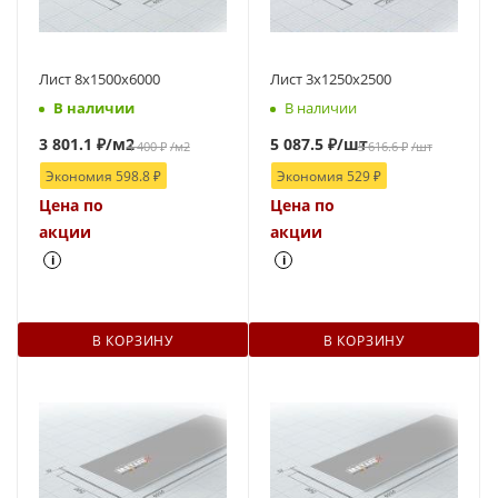
Лист 8х1500х6000
Лист 3х1250х2500
В наличии
В наличии
3 801.1
₽
/м2
5 087.5
₽
/шт
4 400
₽
/м2
5 616.6
₽
/шт
Экономия
598.8
₽
Экономия
529
₽
Цена по
Цена по
акции
акции
i
i
В КОРЗИНУ
В КОРЗИНУ