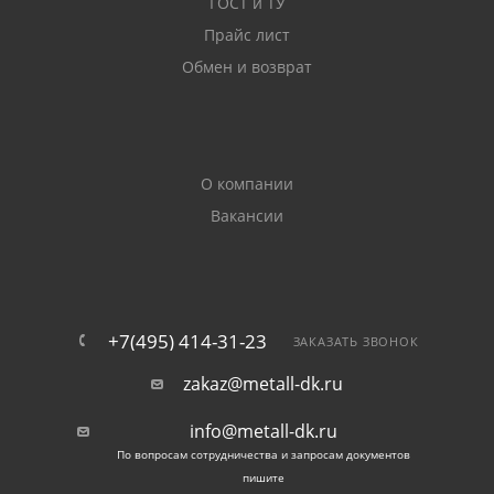
ГОСТ и ТУ
Прайс лист
Между собой изделия Б1 и Б2 отличаются по
Обмен и возврат
нескольким параметрам: высота (H), толщина стенки
(S), площадь поперечного сечения (Fn), масса (M).
Прокат Б2 по высоте максимально соответствует
стандарту.
О компании
Пример:
Вакансии
Вид
H
S
Fn
M (кг на
профиля
(мм)
(мм)
(см2)
1 м)
+7(495) 414-31-23
ЗАКАЗАТЬ ЗВОНОК
12Б1
117,6
3,8
11,03
8,7
zakaz@metall-dk.ru
12Б2
120
4,4
13,21
10,4
info@metall-dk.ru
По вопросам сотрудничества и запросам документов
пишите