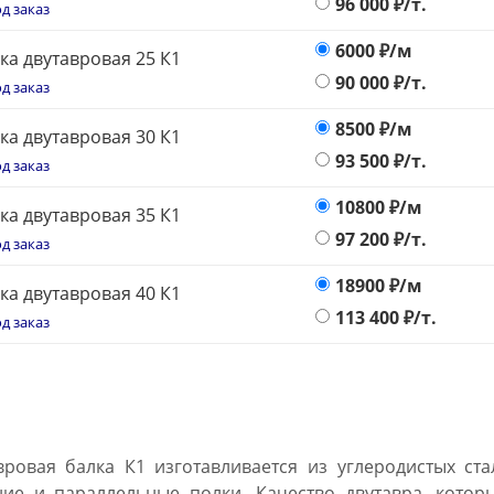
96 000
₽/т.
д заказ
6000
₽/м
ка двутавровая 25 К1
90 000
₽/т.
д заказ
8500
₽/м
ка двутавровая 30 К1
93 500
₽/т.
д заказ
10800
₽/м
ка двутавровая 35 К1
97 200
₽/т.
д заказ
18900
₽/м
ка двутавровая 40 К1
113 400
₽/т.
д заказ
вровая балка К1 изготавливается из углеродистых ст
ие и параллельные полки. Качество двутавра, котор