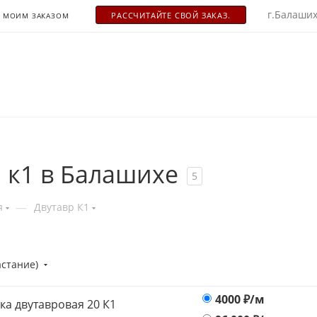
г.Балаших
РАСCЧИТАЙТЕ СВОЙ ЗАКАЗ.
С МОИМ ЗАКАЗОМ
 к1 в Балашихе
5
—
я
Двутавр К1
астание)
4000
₽/м
ка двутавровая 20 К1