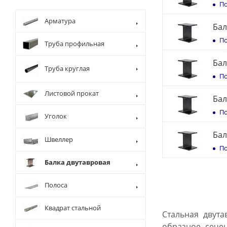
По
Арматура
Бал
По
Труба профильная
Бал
Труба круглая
По
Листовой прокат
Бал
По
Уголок
Бал
Швеллер
По
Балка двутавровая
Полоса
Квадрат стальной
Стальная двута
образное сечен