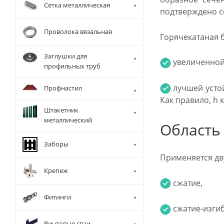
Сетка металлическая
подтверждено с
Проволока вязальная
Горячекатаная ба
Заглушки для
увеличенной
профильных труб
лучшей устой
Профнастил
Как правило, h 
Штакетник
металлический
Область
Заборы
Применяется дву
Крепеж
сжатие,
Фитинги
сжатие-изгиб
Винтовые сваи