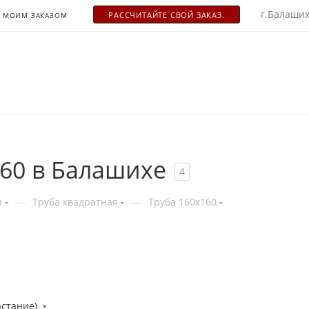
г.Балаших
РАСCЧИТАЙТЕ СВОЙ ЗАКАЗ.
С МОИМ ЗАКАЗОМ
60 в Балашихе
4
—
—
я
Труба квадратная
Труба 160x160
астание)