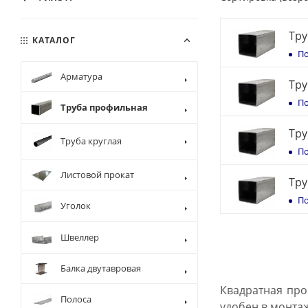
Тру
КАТАЛОГ
По
Арматура
Тру
По
Труба профильная
Тру
Труба круглая
По
Листовой прокат
Тру
По
Уголок
Швеллер
Балка двутавровая
Квадратная про
Полоса
удобен в монта