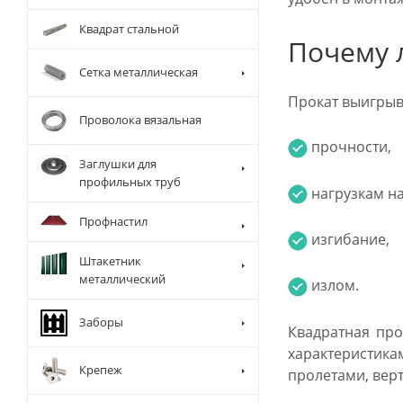
Квадрат стальной
Почему 
Сетка металлическая
Прокат выигрыва
Проволока вязальная
прочности,
Заглушки для
профильных труб
нагрузкам на
Профнастил
изгибание,
Штакетник
металлический
излом.
Заборы
Квадратная про
характеристик
Крепеж
пролетами, вер