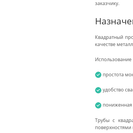
заказчику.
Назначе
Квадратный про
качестве метал
Использование п
простота мон
удобство сва
пониженная м
Трубы с квадр
поверхностями 