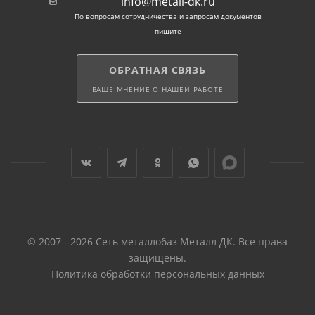
info@metall-dk.ru
Отпускается прокат хлыстами длиной 6, 10 и 12
По вопросам сотрудничества и запросам документов
метров. По желанию покупателей возможна резка
пишите
труб по размерам заказчиков.
ОБРАТНАЯ СВЯЗЬ
ВАШЕ МНЕНИЕ О НАШЕЙ РАБОТЕ
© 2007 - 2026 Сеть металлобаз Металл ДК. Все права
защищены.
Политика обработки персональных данных