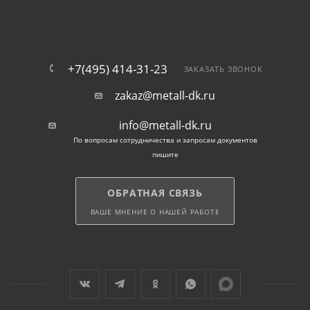
гибкие условия поставки — мелкий и крупный опт;
выгодная цена и быстрая доставка.
+7(495) 414-31-23
ЗАКАЗАТЬ ЗВОНОК
zakaz@metall-dk.ru
Применение арматурных
хомутов в Балашихе
info@metall-dk.ru
По вопросам сотрудничества и запросам документов
пишите
армирование бетонных и железобетонных
конструкций;
ОБРАТНАЯ СВЯЗЬ
изготовление колонн и балок;
ВАШЕ МНЕНИЕ О НАШЕЙ РАБОТЕ
монтаж фундаментов и плит перекрытий;
производство ЖБИ на заводах.