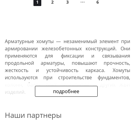
1
2
3
6
Арматурные хомуты — незаменимый элемент при
армировании железобетонных конструкций. Они
применяются для фиксации и связывания
продольной арматуры, повышают прочность,
жесткость и устойчивость каркаса. Хомуты
используются при строительстве фундаментов,
колонн, балок, плит перекрытий и других ЖБИ
подробнее
изделий.
Компания Металл ДК предлагает купить арматурные
Наши партнеры
хомуты оптом и в розницу с доставкой по всей
России. В нашем каталоге представлены изделия
различных размеров и диаметров, изготовленные