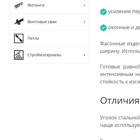
Фитинги
усиление пер
Винтовые сваи
оконные и д
Петли
Фасонные издел
ширину. Исполь
Стройматериалы
Готовые равноб
интенсивным на
стойкость к изг
Отличия
Уголок стально
чаще использует