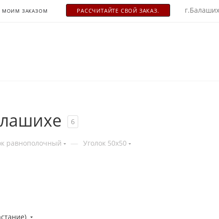
г.Балаших
РАСCЧИТАЙТЕ СВОЙ ЗАКАЗ.
С МОИМ ЗАКАЗОМ
алашихе
6
—
ок равнополочный
Уголок 50х50
астание)