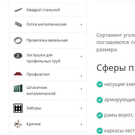
Квадрат стальной
Сетка металлическая
Сортамент угол
Проволока вязальная
поставляются п
размера.
Заглушки для
профильных труб
Сферы п
Профнастил
несущие элем
Штакетник
металлический
армирующие 
Заборы
рамы ворот, 
Крепеж
каркасы лест