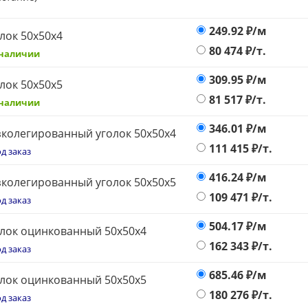
249.92
₽/м
лок 50х50х4
80 474
₽/т.
 наличии
309.95
₽/м
лок 50х50х5
81 517
₽/т.
 наличии
346.01
₽/м
колегированный уголок 50х50х4
111 415
₽/т.
д заказ
416.24
₽/м
колегированный уголок 50х50х5
109 471
₽/т.
д заказ
504.17
₽/м
лок оцинкованный 50х50х4
162 343
₽/т.
д заказ
685.46
₽/м
лок оцинкованный 50х50х5
180 276
₽/т.
д заказ