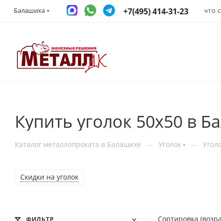
+7(495) 414-31-23
Балашиха
ЧТО 
Купить уголок 50х50 в Б
—
—
Каталог металлопроката в Балашихе
Уголок
Угол
Cкидки на уголок
Сортировка (возр
ФИЛЬТР