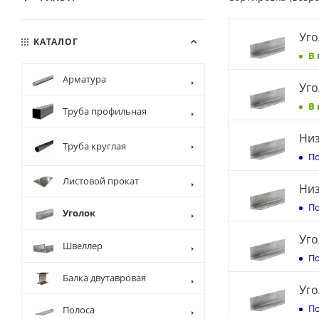
Уго
КАТАЛОГ
В
Арматура
Уго
В
Труба профильная
Низ
Труба круглая
По
Листовой прокат
Низ
По
Уголок
Уго
Швеллер
По
Балка двутавровая
Уго
По
Полоса