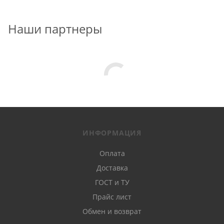
Соответствующая ГОСТ 31938-2012 композитная
арматура имеет следующие характеристики:
Наши партнеры
диаметр 4-32 мм;
толщина 6-12 мм;
профиль периодический;
длина 6 или 12 м;
ИНФОРМАЦИЯ
сопротивление на растяжение не менее 800 Мпа.
Оплата
Доставка
Профиль спиралеобразный. Материал FRP rebar
ГОСТ и ТУ
изготавливается из полимеров с использованием
Прайс лист
упрочненного непрерывного волокна из
Обмен и возврат
стеклопластика.