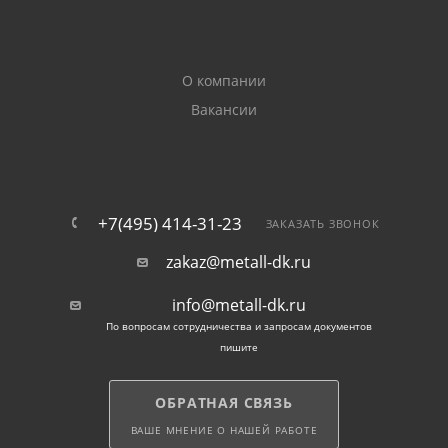
Назначение профиля
О компании
Продукция нередко применяется в качестве замены
Вакансии
стального проката. В первую очередь арматура из
стекловолокна предназначена для усиления
предварительно напряженных и обычных бетонных
конструкций.
+7(495) 414-31-23
ЗАКАЗАТЬ ЗВОНОК
Где применяется профиль
zakaz@metall-dk.ru
Стержень используется в Балашихе для
info@metall-dk.ru
армирования фундаментов, иных элементов
По вопросам сотрудничества и запросам документов
пишите
конструкций, дренажей, асфальтобетонного
полотна. Нередко профиль применяется при
возведении малоэтажных объектов.
ОБРАТНАЯ СВЯЗЬ
Стеклопластиковая арматура продлевает срок
ВАШЕ МНЕНИЕ О НАШЕЙ РАБОТЕ