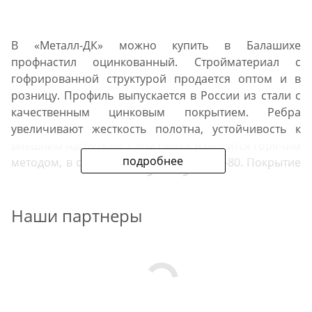
В «Металл-ДК» можно купить в Балашихе
профнастил оцинкованный. Стройматериал с
гофрированной структурой продается оптом и в
розницу. Профиль выпускается в России из стали с
качественным цинковым покрытием. Ребра
увеличивают жесткость полотна, устойчивость к
внешним нагрузкам. Слой цинка наносится горячим
подробнее
методом, в соответствии с ГОСТ 14918-80. Покрытие
продлевает срок службы, обеспечивает защиту
металла от коррозии, разрушения под
Наши партнеры
воздействием осадков. Преимущество листа
оцинкованного — более низкая цена, чем
окрашенного.
В нашей компании вы можете заказать материал
для крыш и заборов. В наличии есть материал