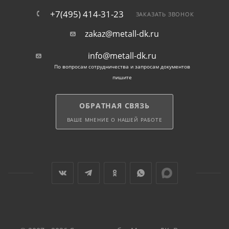
Балашихе в течение 3-4 рабочих дней. Заказ можно
+7(495) 414-31-23
ЗАКАЗАТЬ ЗВОНОК
оформить на сайте и по телефону.
zakaz@metall-dk.ru
info@metall-dk.ru
По вопросам сотрудничества и запросам документов
пишите
ОБРАТНАЯ СВЯЗЬ
ВАШЕ МНЕНИЕ О НАШЕЙ РАБОТЕ