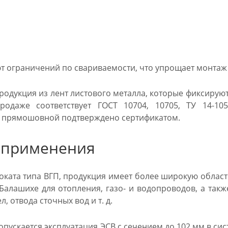
т ограничений по свариваемости, что упрощает монтаж
родукция из лент листового металла, которые фиксирую
родаже соответствует ГОСТ 10704, 10705, ТУ 14-105
 прямошовной подтверждено сертификатом.
 применения
роката типа ВГП, продукция имеет более широкую облас
 Балашихе для отопления, газо- и водопроводов, а такж
, отвода сточных вод и т. д.
пускается эксплуатация ЭСВ с сечением до 102 мм в сист