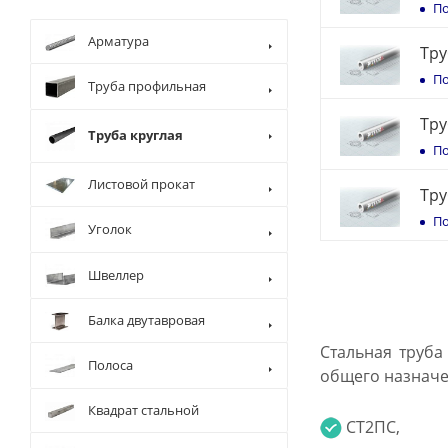
По
Арматура
Тру
По
Труба профильная
Тру
Труба круглая
По
Листовой прокат
Тру
По
Уголок
Швеллер
Балка двутавровая
Стальная труба
Полоса
общего назначен
Квадрат стальной
СТ2ПС,