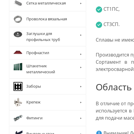
Сетка металлическая
СТ1ПС,
Проволока вязальная
СТ3СП.
Заглушки для
Сплавы не имею
профильных труб
Профнастил
Производится п
Сортамент в п
Штакетник
электросварной
металлический
Область
Заборы
Крепеж
В отличие от п
используется в
для подачи масел
Фитинги
Внимание! До
Винтовые сваи