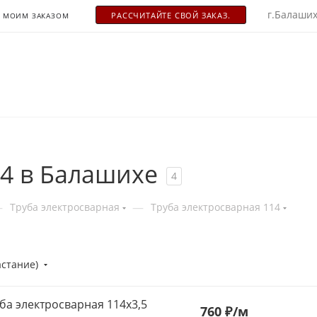
г.Балаших
РАСCЧИТАЙТЕ СВОЙ ЗАКАЗ.
С МОИМ ЗАКАЗОМ
14 в Балашихе
4
—
—
Труба электросварная
Труба электросварная 114
астание)
ба электросварная 114х3,5
760
₽
/м