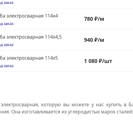
д заказ
ба электросварная 114х4
780
₽
/м
д заказ
ба электросварная 114х4,5
940
₽
/м
д заказ
ба электросварная 114х5
1
080 ₽
/шт
д заказ
 электросварная, которую вы можете у нас купить в Б
ия. Она изготавливается из углеродистых марок сталей