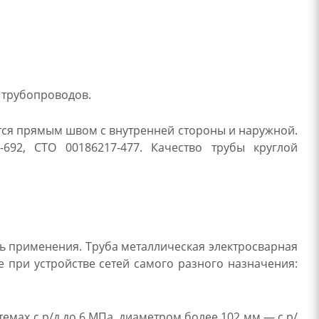
 трубопроводов.
тся прямым швом с внутренней стороны и наружной.
-692, СТО 00186217-477. Качество трубы круглой
ть применения. Труба металлическая электросварная
е при устройстве сетей самого разного назначения:
емах с р/д до 6 МПа, диаметром более 102 мм — с р/