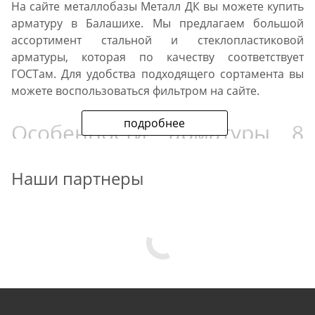
На сайте металлобазы Металл ДК вы можете купить
арматуру в Балашихе. Мы предлагаем большой
ассортимент стальной и стеклопластиковой
арматуры, которая по качеству соответствует
ГОСТам. Для удобства подходящего сортамента вы
можете воспользоваться фильтром на сайте.
подробнее
Особенности арматуры 8
мм
Наши партнеры
На нашем сайте вы можете купить в Балашихе
металлопрокат из сталей: СТ3ПС/СП, 32Г2Рп, 35ГС,
25Г2С, СТ3КП. И приобрести композитную
стеклопластиковую арматуру из смолы и
стекловолокна. Катанка и другой профиль
используются для усиления стойкости элементов
конструкции к деформации, прогибу, образованию
трещин. Материал применяется для укрепления