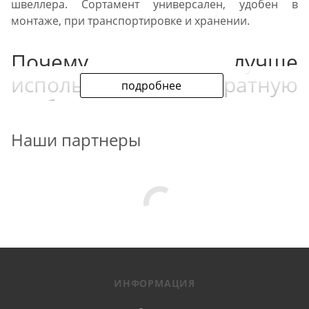
швеллера. Сортамент универсален, удобен в
монтаже, при транспортировке и хранении.
Почему лучше
использовать квадратную
подробнее
трубу 70x70
Наши партнеры
Прокат выигрывает, в сравнении с круглым
аналогом, по показателям:
прочности,
нагрузкам на скручивание,
изгибание,
ИНФОРМАЦИЯ
излом.