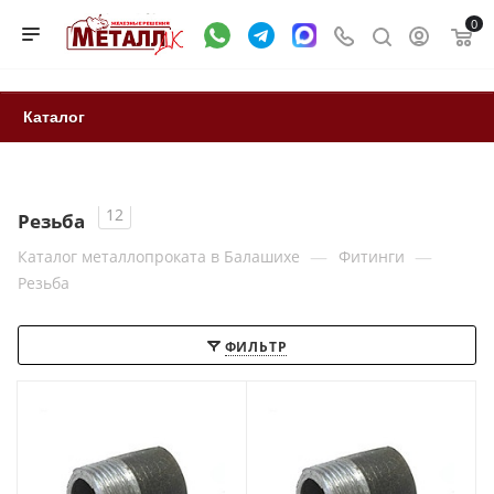
0
Каталог
12
Резьба
—
—
Каталог металлопроката в Балашихе
Фитинги
Резьба
ФИЛЬТР