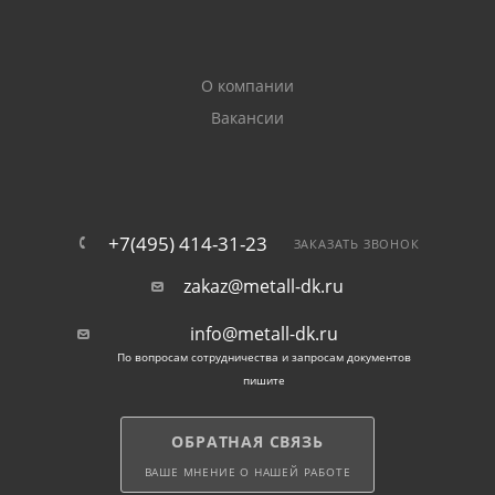
При необходимости наши эксперты расскажут
подробнее о резьба и других деталях из каталога.
Получить ответы на свои вопросы можно по
О компании
телефону или через чат. Обращайтесь.
Вакансии
+7(495) 414-31-23
ЗАКАЗАТЬ ЗВОНОК
zakaz@metall-dk.ru
info@metall-dk.ru
По вопросам сотрудничества и запросам документов
пишите
ОБРАТНАЯ СВЯЗЬ
ВАШЕ МНЕНИЕ О НАШЕЙ РАБОТЕ